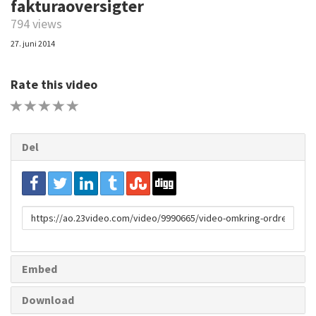
fakturaoversigter
794 views
27. juni 2014
Rate this video
1 STAR
2 STAR
3 STAR
4 STAR
5 STAR
Del
URL
to
share
Embed
Download