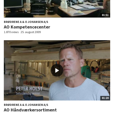
01:51
BRØDRENE A & O JOHANSEN A/S
AO Kompetencecenter
1.870 views
25. august 2009
01:20
BRØDRENE A & O JOHANSEN A/S
AO Håndværkersortiment