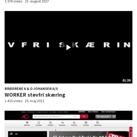
1.576 views
23. august 2017
01:39
BRØDRENE A & O JOHANSEN A/S
WORKER støvfri skæring
1.415 views
25. maj 2011