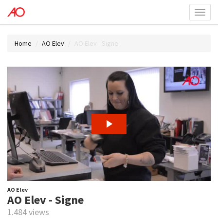
Toggl
menu
Home
AO Elev
AO Elev - Signe
AO Elev
AO Elev - Signe
1.484 views