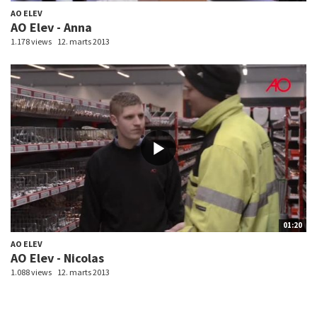
AO ELEV
AO Elev - Anna
1.178 views
12. marts 2013
01:20
AO ELEV
AO Elev - Nicolas
1.088 views
12. marts 2013