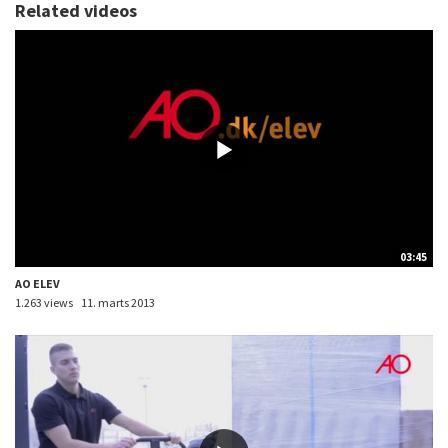
Related videos
03:45
AO ELEV
1.263 views
11. marts 2013