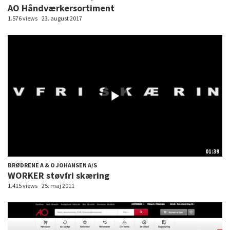
AO Håndværkersortiment
1.576 views
23. august 2017
01:39
BRØDRENE A & O JOHANSEN A/S
WORKER støvfri skæring
1.415 views
25. maj 2011