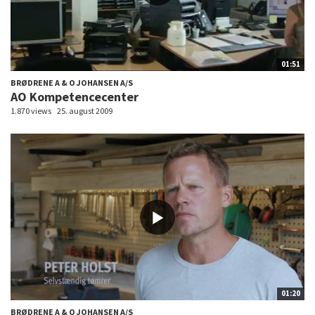
01:51
BRØDRENE A & O JOHANSEN A/S
AO Kompetencecenter
1.870 views
25. august 2009
01:20
BRØDRENE A & O JOHANSEN A/S