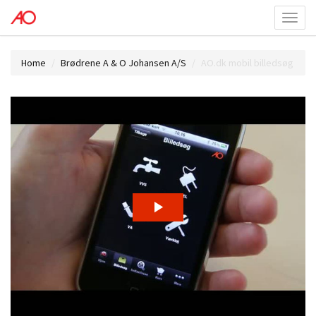
Toggl
menu
Home
Brødrene A & O Johansen A/S
AO.dk mobil billedsøg