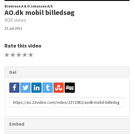
Brødrene A & O Johansen A/S
AO.dk mobil billedsøg
808 views
13. juli 2011
Rate this video
1 STAR
2 STAR
3 STAR
4 STAR
5 STAR
Del
URL
to
share
Embed