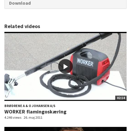
Download
Related videos
02:14
BRØDRENE A & O JOHANSEN A/S
WORKER flamingoskæring
4.246 views
26. maj 2011