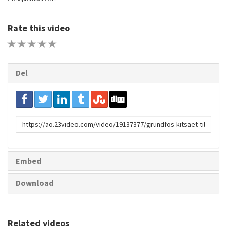
Rate this video
1 STAR
2 STAR
3 STAR
4 STAR
5 STAR
Del
URL
to
share
Embed
Download
Related videos