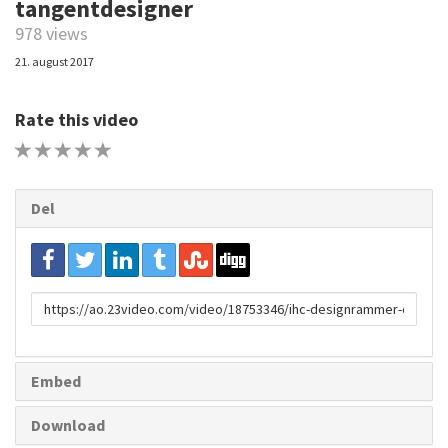
tangentdesigner
978 views
21. august 2017
Rate this video
1 STAR
2 STAR
3 STAR
4 STAR
5 STAR
Del
URL
to
share
Embed
Download