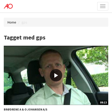
Toggl
menu
Home
gps
Tagget med gps
09:13
BRØDRENE A & O JOHANSEN A/S